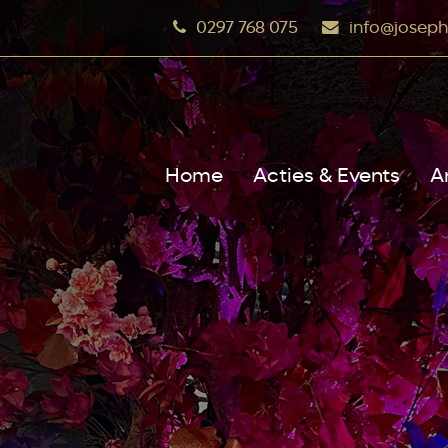
0297 768 075
info@joseph
Home
Acties & Events
A