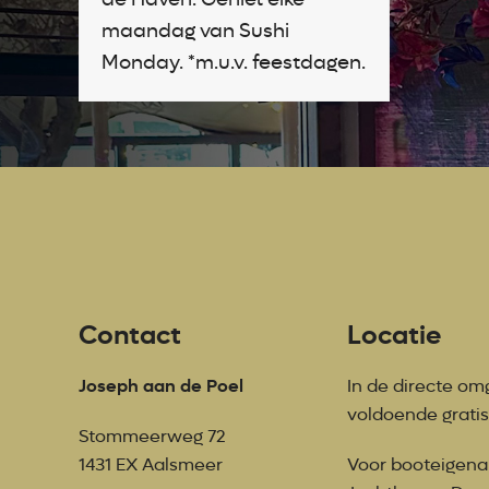
maandag van Sushi
Monday. *m.u.v. feestdagen.
Contact
Locatie
Joseph aan de Poel
In de directe om
voldoende grati
Stommeerweg 72
1431 EX Aalsmeer
Voor booteigenar