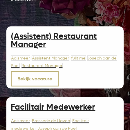
(Assistent) Restaurant
Manager
Aalsmeer
Assistent Manager
fulltime
Joseph aan de
Poel
Restaurant Manager
Bekijk vacature
Facilitair Medewerker
Aalsmeer
Brasserie de Haven
Facilitair
medewerker
Joseph aan de Poel