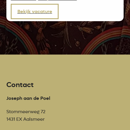
Bekijk vacature
Contact
Joseph aan de Poel
Stommeerweg 72
1431 EX Aalsmeer